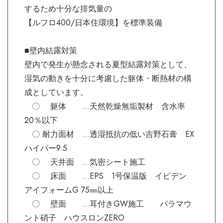
するため十分な排気量の
【ルフロ400/日本住環境】を標準装備
■壁内結露対策
壁内で発生が懸念される夏型結露対策として、
湿気の動きを十分に考慮した躯体・断熱材の構
成としています。
〇 躯体 …天然乾燥無垢製材 含水率
20％以下
〇 耐力面材 …透湿抵抗の低い吉野石膏 EX
ハイパー9.5
〇 天井面 …気密シート施工
〇 床面 …EPS 1号保温版 イビデン
アイフォームG 75㎜以上
〇 壁面 …耳付きGW施工 パラマウ
ント硝子 ハウスロンZERO