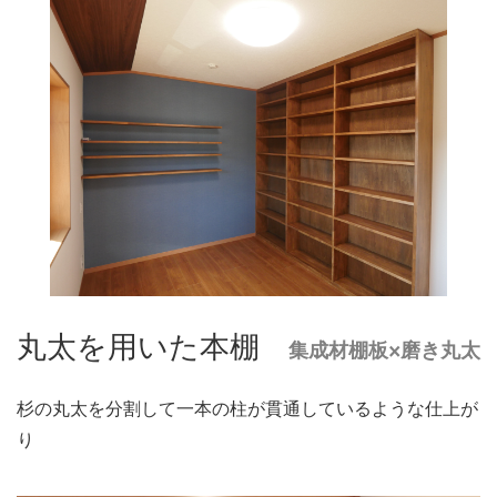
丸太を用いた本棚
集成材棚板×磨き丸太
杉の丸太を分割して一本の柱が貫通しているような仕上が
り