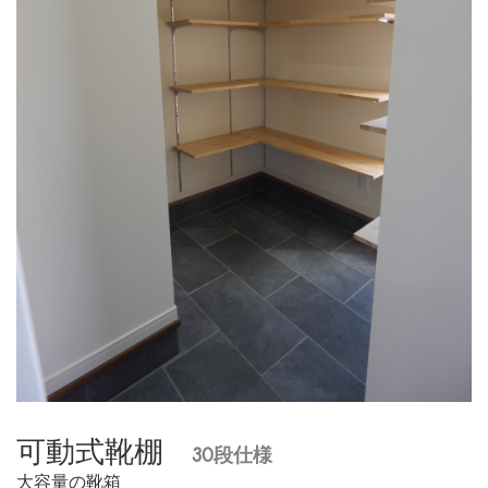
可動式靴棚
30段仕様
大容量の靴箱