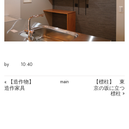
by
10:40
【造作物】
【標柱】 東
main
«
造作家具
京の坂に立つ
標柱
»