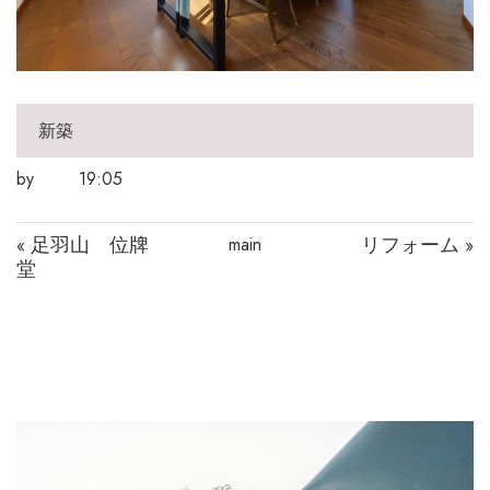
新築
by
19:05
足羽山 位牌
リフォーム
main
«
»
堂