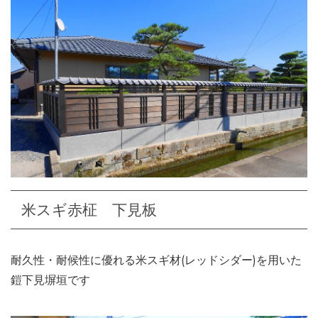
米スギ赤柾 下見板
耐久性・耐候性に優れる米スギ材(レッドシダー)を用いた
鎧下見塀垣です